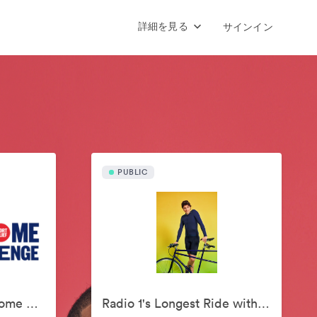
詳細を見る
サインイン
PUBLIC
Jill Scott's Coming Home Challenge
Radio 1's Longest Ride with Greg James