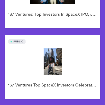
137 Ventures: Top Investors In SpaceX IPO, Justin Fishner-Wolfson (Founder & Managing Partner), S. Alex Jacobson (Founder & Investment Partner), Christian Garrett (Investment Partner)
PUBLIC
137 Ventures Top SpaceX Investors Celebrate The Historic IPO From Nasdaq Market Site