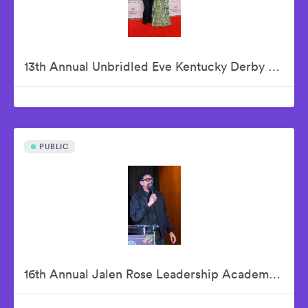
13th Annual Unbridled Eve Kentucky Derby Gala
PUBLIC
16th Annual Jalen Rose Leadership Academy Celebrity Golf Classic Kick-Off Pairings Party Presented By MGM Grand Detroit