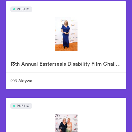
PUBLIC
13th Annual Easterseals Disability Film Challenge Announces Winners During Orange-Carpet Event at Sony Pictures Studios
293 Aktywa
PUBLIC