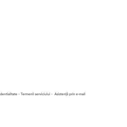
·
·
identialitate
Termenii serviciului
Asistență prin e-mail